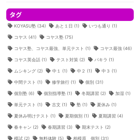
タグ
KOYASU塾
(34)
あと１日
(1)
いつも通り
(1)
コヤス
(41)
コヤス塾
(75)
コヤス塾、コヤス最強、単元テスト
(1)
コヤス最強
(46)
コヤス英会話
(1)
テスト対策
(2)
パキラ
(1)
ムシキング
(2)
中１
(1)
中２
(1)
中３
(1)
中間テスト
(1)
修学旅行
(1)
個別
(31)
個別塾
(6)
個別指導塾
(1)
冬期講習
(2)
加湿
(1)
単元テスト
(1)
古文
(1)
塾
(1)
夏休み
(1)
夏休み明けテスト
(1)
夏期個別
(1)
夏期講習
(4)
春キャン
(2)
春期講習
(3)
期末テスト
(2)
模試
(2)
無料体験
(5)
相模原 個別
(31)