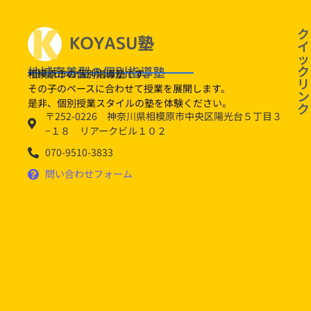
定番！
ク
イ
ッ
ク
地域密着型の個別指導塾
相模原市の個別指導塾です。
リ
その子のペースに合わせて授業を展開します。
ン
是非、個別授業スタイルの塾を体験ください。
ク
〒252-0226 神奈川県相模原市中央区陽光台５丁目３
−１８ リアークビル１０２
070-9510-3833
問い合わせフォーム