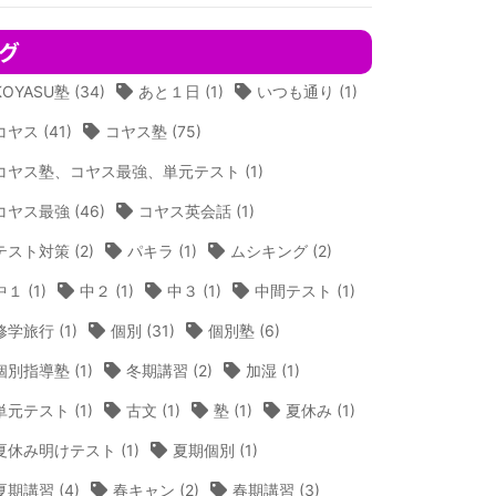
グ
KOYASU塾
(34)
あと１日
(1)
いつも通り
(1)
コヤス
(41)
コヤス塾
(75)
コヤス塾、コヤス最強、単元テスト
(1)
コヤス最強
(46)
コヤス英会話
(1)
テスト対策
(2)
パキラ
(1)
ムシキング
(2)
中１
(1)
中２
(1)
中３
(1)
中間テスト
(1)
修学旅行
(1)
個別
(31)
個別塾
(6)
個別指導塾
(1)
冬期講習
(2)
加湿
(1)
単元テスト
(1)
古文
(1)
塾
(1)
夏休み
(1)
夏休み明けテスト
(1)
夏期個別
(1)
夏期講習
(4)
春キャン
(2)
春期講習
(3)