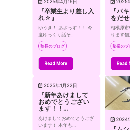
2025年4月16日
2025
『卒業生より差し入
『パキ
れ☆』
をだせ
ゆうき！ あざっす！！ 今
相模原市
度ゆっくり話そ...
ります個別
塾長のブログ
塾長のブ
Read More
Read 
2025年1月22日
『新年あけまして
おめでとうござい
ます！！…
あけましておめでとうござ
2024
います！ 本年も...
『ムシ