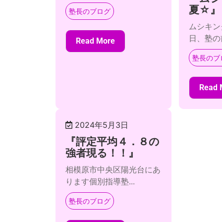
夏☆』
塾長のブログ
ムシキン
日、塾の前
Read More
塾長のブ
Read 
2024年5月3日
『評定平均４．８の
強者現る！！』
相模原市中央区陽光台にあ
ります個別指導塾...
塾長のブログ