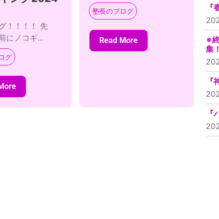
『
塾長のブログ
20
グ！！！！ 先
にノコギ...
※
Read More
集
ログ
20
『
More
20
『
20