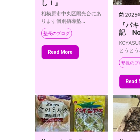
し！』
相模原市中央区陽光台にあ
2025
ります個別指導塾...
『パキ
記 No
塾長のブログ
KOYA
とうとうパ
Read More
塾長のブ
Read 