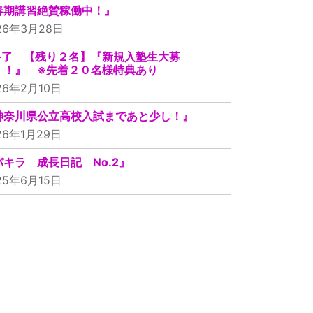
春期講習絶賛稼働中！』
26年3月28日
終了 【残り２名】『新規入塾生大募
！！』 ※先着２０名様特典あり
26年2月10日
神奈川県公立高校入試まであと少し！』
26年1月29日
パキラ 成長日記 No.2』
25年6月15日