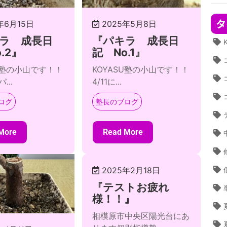
タ
年6月15日
2025年5月8日
ラ 成長日
『パキラ 成長日
.2』
記 No.1』
SU塾の小山です！！
KOYASU塾の小山です！！
...
4/11に...
ログ
塾長のブログ
More
Read More
2025年2月18日
『テストお疲れ
様！！』
相模原市中央区陽光台にあ