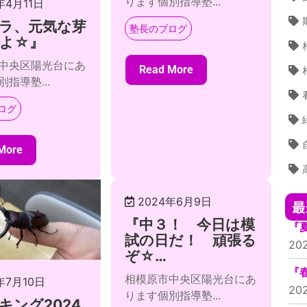
ります個別指導塾...
年4月11日
ラ、元気な芽
塾長のブログ
よ☆』
中央区陽光台にあ
Read More
指導塾...
ログ
More
2024年6月9日
最
『中３！ 今日は模
『
試の日だ！ 頑張る
20
ぞ☆…
『
相模原市中央区陽光台にあ
年7月10日
20
ります個別指導塾...
キング2024