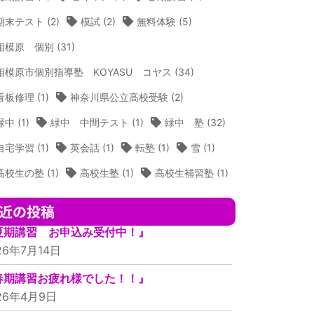
期末テスト
(2)
模試
(2)
無料体験
(5)
相模原 個別
(31)
相模原市個別指導塾 KOYASU コヤス
(34)
看板修理
(1)
神奈川県公立高校受験
(2)
緑中
(1)
緑中 中間テスト
(1)
緑中 塾
(32)
自宅学習
(1)
英会話
(1)
転塾
(1)
雪
(1)
高校生の塾
(1)
高校生塾
(1)
高校生補習塾
(1)
近の投稿
夏期講習 お申込み受付中！』
26年7月14日
春期講習お疲れ様でした！！』
26年4月9日