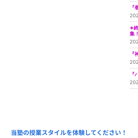
『
20
※
集
20
『
20
『
20
無料授業体験受付中！
当塾の授業スタイルを体験してください！