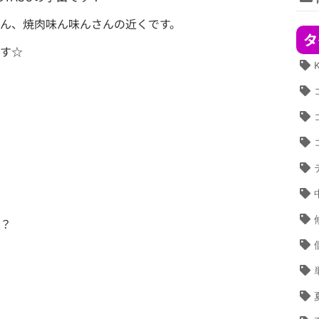
ん、焼肉味ん味んさんの近くです。
タ
す☆
？