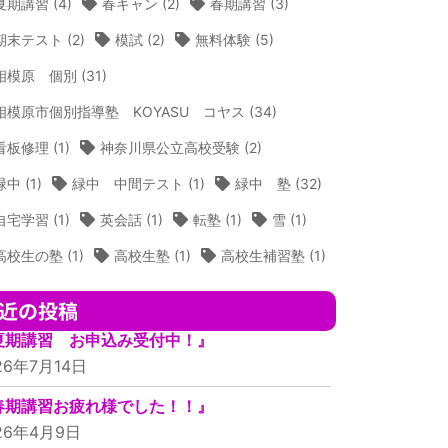
夏期講習
(4)
春キャン
(2)
春期講習
(3)
期末テスト
(2)
模試
(2)
無料体験
(5)
相模原 個別
(31)
相模原市個別指導塾 KOYASU コヤス
(34)
看板修理
(1)
神奈川県公立高校受験
(2)
緑中
(1)
緑中 中間テスト
(1)
緑中 塾
(32)
自宅学習
(1)
英会話
(1)
転塾
(1)
雪
(1)
高校生の塾
(1)
高校生塾
(1)
高校生補習塾
(1)
近の投稿
夏期講習 お申込み受付中！』
26年7月14日
春期講習お疲れ様でした！！』
26年4月9日