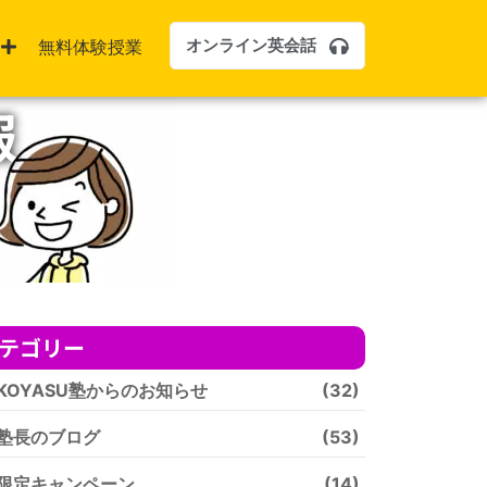
オンライン英会話
無料体験授業
報
テゴリー
KOYASU塾からのお知らせ
(32)
塾長のブログ
(53)
限定キャンペーン
(14)