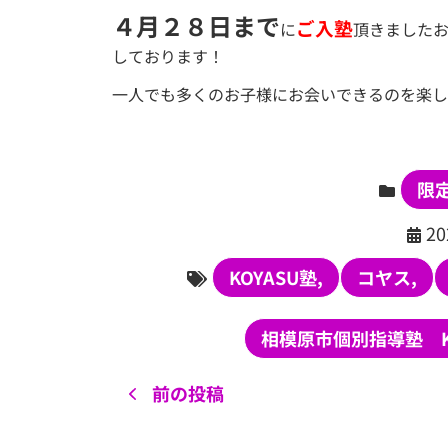
４月２８日まで
ご入塾
に
頂きました
しております！
一人でも多くのお子様にお会いできるのを楽し
限
2
KOYASU塾
,
コヤス
,
相模原市個別指導塾 K
前の投稿