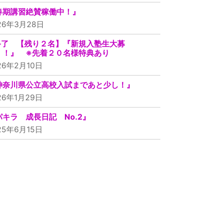
春期講習絶賛稼働中！』
26年3月28日
終了 【残り２名】『新規入塾生大募
！！』 ※先着２０名様特典あり
26年2月10日
神奈川県公立高校入試まであと少し！』
26年1月29日
パキラ 成長日記 No.2』
25年6月15日