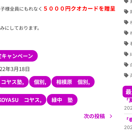
５０００円クオカードを贈呈
お子様全員にもれなく
みにしております。
定キャンペーン
022年3月18日
コヤス塾
,
個別
,
相模原 個別
,
最
OYASU コヤス
,
緑中 塾
『
20
次の投稿
『
20