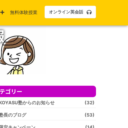
オンライン英会話
無料体験授業
報
テゴリー
KOYASU塾からのお知らせ
(32)
塾長のブログ
(53)
限定キャンペーン
(14)