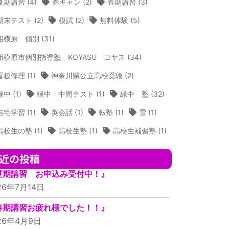
夏期講習
(4)
春キャン
(2)
春期講習
(3)
期末テスト
(2)
模試
(2)
無料体験
(5)
相模原 個別
(31)
相模原市個別指導塾 KOYASU コヤス
(34)
看板修理
(1)
神奈川県公立高校受験
(2)
緑中
(1)
緑中 中間テスト
(1)
緑中 塾
(32)
自宅学習
(1)
英会話
(1)
転塾
(1)
雪
(1)
高校生の塾
(1)
高校生塾
(1)
高校生補習塾
(1)
近の投稿
夏期講習 お申込み受付中！』
26年7月14日
春期講習お疲れ様でした！！』
26年4月9日