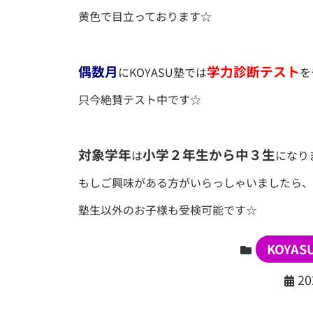
黄色で目立っております☆
偶数月
学力診断テスト
にKOYASU塾では
を
只今絶賛テスト中です☆
対象学年
小学２年生から中３生
は
になり
もしご興味がある方がいらっしゃいましたら、
塾生以外のお子様も受検可能です☆
KOYA
2