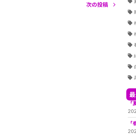
次の投稿
最
『
20
『
20