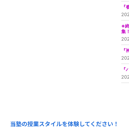
『
20
※
集
20
『
20
『
20
無料授業体験受付中！
当塾の授業スタイルを体験してください！