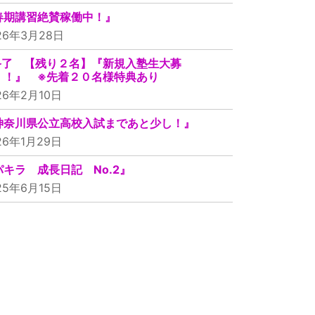
春期講習絶賛稼働中！』
26年3月28日
終了 【残り２名】『新規入塾生大募
！！』 ※先着２０名様特典あり
26年2月10日
神奈川県公立高校入試まであと少し！』
26年1月29日
パキラ 成長日記 No.2』
25年6月15日