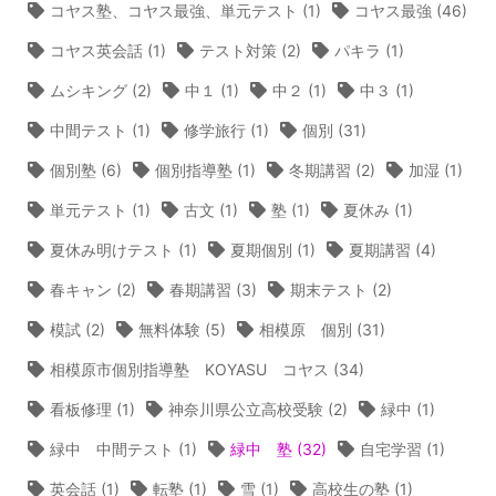
コヤス塾、コヤス最強、単元テスト
(1)
コヤス最強
(46)
コヤス英会話
(1)
テスト対策
(2)
パキラ
(1)
ムシキング
(2)
中１
(1)
中２
(1)
中３
(1)
中間テスト
(1)
修学旅行
(1)
個別
(31)
個別塾
(6)
個別指導塾
(1)
冬期講習
(2)
加湿
(1)
単元テスト
(1)
古文
(1)
塾
(1)
夏休み
(1)
夏休み明けテスト
(1)
夏期個別
(1)
夏期講習
(4)
春キャン
(2)
春期講習
(3)
期末テスト
(2)
模試
(2)
無料体験
(5)
相模原 個別
(31)
相模原市個別指導塾 KOYASU コヤス
(34)
看板修理
(1)
神奈川県公立高校受験
(2)
緑中
(1)
緑中 中間テスト
(1)
緑中 塾
(32)
自宅学習
(1)
英会話
(1)
転塾
(1)
雪
(1)
高校生の塾
(1)