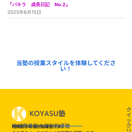
『パキラ 成長日記 No.2』
2025年6月15日
無料授業体験受付中！
当塾の授業スタイルを体験してくださ
い！
定番！
ク
イ
ッ
ク
地域密着型の個別指導塾
相模原市の個別指導塾です。
リ